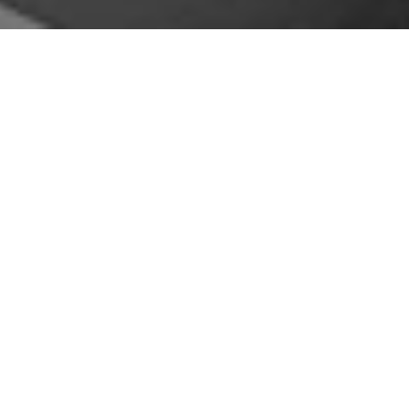
Abo
ut.
Emettere voce. O come usavano dire gli antichi
latini Vocalis. Da questo principio ispiratore
nasce Vocalis S.r.l., per “dare voce” all’idee di ogni
azienda.
Per coniugare la tradizione e la conoscenza maturata
in trent’anni di esperienza tipografica con